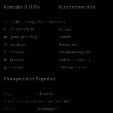
Kontakt & Hilfe
Kundenservice
Montag bis Samstag 9.00 – 21.00 Uhr
FAQ
07121 679 80 18
Garantie
[email protected]
Kontakt
instagram
Retournieren
facebook
Versandbedingungen
pinterest
Widerrufsbelehrung
youtube
Zahlungsoptionen
Floorpassion
Populair
Blog
Fellteppiche
Gratis musterservice
Flauschiger Teppiche
Marken
Flickenteppiche