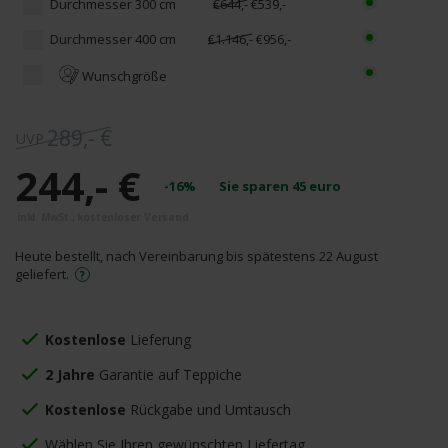
Durchmesser 300 cm
€644,-
€539,-
Durchmesser 400 cm
€1.146,-
€956,-
Wunschgröße
289,- €
244,- €
-16%
Sie sparen
45
euro
Heute bestellt, nach Vereinbarung bis spätestens 22 August
geliefert.
Kostenlose
Lieferung
2 Jahre
Garantie auf Teppiche
Kostenlose
Rückgabe und Umtausch
Wählen Sie Ihren gewünschten Liefertag