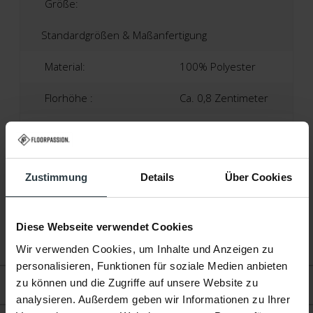
Größe:
Standardgrößen & Maßanfertigung
Material:
100% Polyester
Florhöhe :
Ca. 0,8 Zentimeter
Produktionsland:
Niederlande
Garantie:
2 Jahre
Zustimmung
Details
Über Cookies
Anti-Rutsch-Matte
Nötig:
Nein
Diese Webseite verwendet Cookies
Fußbodenheizung:
Geeignet
Wir verwenden Cookies, um Inhalte und Anzeigen zu
personalisieren, Funktionen für soziale Medien anbieten
zu können und die Zugriffe auf unsere Website zu
Bewertungen
analysieren. Außerdem geben wir Informationen zu Ihrer