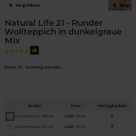
Vergrößern
Vergrö
Natural Life 21 - Runder
Wollteppich in dunkelgraue
Mix
Farbe: 21 - Dunkelgraue Mix
Größe
Preis
Verfügbarkeit
Durchmesser 200 cm
€289,-
€244,-
Durchmesser 250 cm
€446,-
€374,-