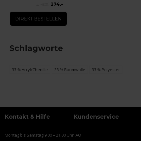
274,-
306,-
DIREKT BESTELLEN
Schlagworte
33 % Acryl/Chenille
33 % Baumwolle
33 % Polyester
Kontakt & Hilfe
Kundenservice
Montag bis Samstag 9.00 – 21.00 Uhr
FAQ