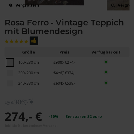
Vergrößern
Vergrö
Rosa Ferro - Vintage Teppich
mit Blumendesign
Größe
Preis
Verfügbarkeit
160x230 cm
€306,-
€274,-
200x290 cm
€416,-
€374,-
240x330 cm
€604,-
€539,-
306,- €
274,- €
-10%
Sie sparen
32
euro