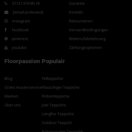
07121 679 80 18
Garantie
[email protected]
Kontakt
instagram
Retournieren
facebook
Versandbedingungen
pinterest
Widerrufsbelehrung
youtube
Zahlungsoptionen
Floorpassion
Populair
Blog
Fellteppiche
Gratis musterservice
Flauschiger Teppiche
Marken
Flickenteppiche
Über uns
Jute Teppiche
Langflor Teppiche
Outdoor Teppich
Polypropylen Teppiche