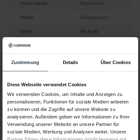
Artikel Name:
Rosa Ferro
Marke:
Floorpassion
Farbe:
99, Multi
Material:
33% Polyester, 33% Baumwolle, 33% Acryl/Chenille
Zustimmung
Details
Über Cookies
Florhöhe:
Ca 0,5 Cm
Diese Webseite verwendet Cookies
Land Der Produktion:
Belgien
Wir verwenden Cookies, um Inhalte und Anzeigen zu
Garantie:
personalisieren, Funktionen für soziale Medien anbieten
zu können und die Zugriffe auf unsere Website zu
2 Jahre Herstellergarantie
analysieren. Außerdem geben wir Informationen zu Ihrer
Verwendung unserer Website an unsere Partner für
Fußbodenheizung:
Geeignet
soziale Medien, Werbung und Analysen weiter. Unsere
Partner führen diese Informationen möglicherweise mit