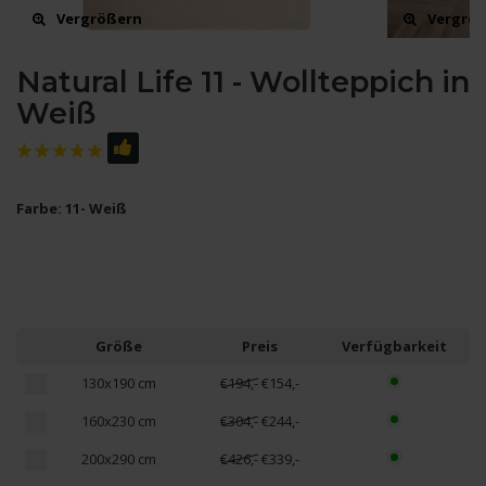
Vergrößern
Vergrö
Natural Life 11 - Wollteppich in
Weiß
Farbe: 11- Weiß
Größe
Preis
Verfügbarkeit
130x190 cm
€194,-
€154,-
160x230 cm
€304,-
€244,-
200x290 cm
€426,-
€339,-