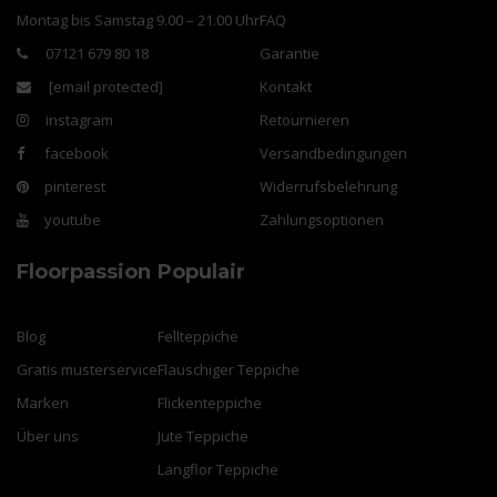
Montag bis Samstag 9.00 – 21.00 Uhr
FAQ
07121 679 80 18
Garantie
[email protected]
Kontakt
instagram
Retournieren
facebook
Versandbedingungen
pinterest
Widerrufsbelehrung
youtube
Zahlungsoptionen
Floorpassion
Populair
Blog
Fellteppiche
Gratis musterservice
Flauschiger Teppiche
Marken
Flickenteppiche
Über uns
Jute Teppiche
Langflor Teppiche