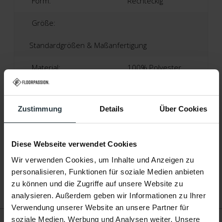
Form:
Rechteckig
Größe:
Standardgrößen & Maßanfertigung
Material:
100% Polyester
Florhöhe :
Ca. 0,8 Zentimeter
Zustimmung
Details
Über Cookies
Produktionsland:
Niederlande
Garantie:
2 Jahre
Diese Webseite verwendet Cookies
Anti-Rutsch-Matte
Wir verwenden Cookies, um Inhalte und Anzeigen zu
Nötig:
Nein
personalisieren, Funktionen für soziale Medien anbieten
zu können und die Zugriffe auf unsere Website zu
Fußbodenheizung:
Geeignet
analysieren. Außerdem geben wir Informationen zu Ihrer
Verwendung unserer Website an unsere Partner für
soziale Medien, Werbung und Analysen weiter. Unsere