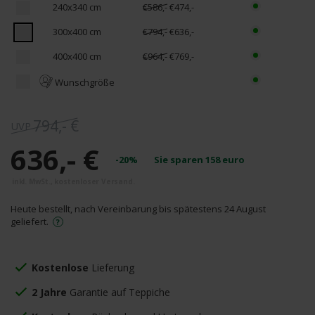
240x340 cm
€586,-
€474,-
300x400 cm
€794,-
€636,-
400x400 cm
€964,-
€769,-
Wunschgröße
794,- €
636,- €
-20%
Sie sparen
158
euro
Heute bestellt, nach Vereinbarung bis spätestens 24 August
geliefert.
Kostenlose
Lieferung
2 Jahre
Garantie auf Teppiche