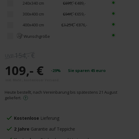
240x340 cm
€699,-
€489,-
300x400 cm
€944,-
€659,-
400x400 cm
€1.254,-
€876,-
Wunschgröße
154,- €
109,- €
-29%
Sie sparen
45
euro
Heute bestellt, nach Vereinbarung bis spätestens 21 August
geliefert.
Kostenlose
Lieferung
2 Jahre
Garantie auf Teppiche