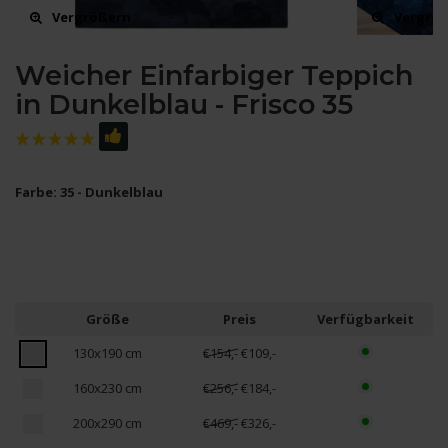
Vergrößern
Vergrö
Weicher Einfarbiger Teppich
in Dunkelblau - Frisco 35
Farbe: 35 - Dunkelblau
Größe
Preis
Verfügbarkeit
130x190 cm
€154,-
€109,-
160x230 cm
€256,-
€184,-
200x290 cm
€469,-
€326,-