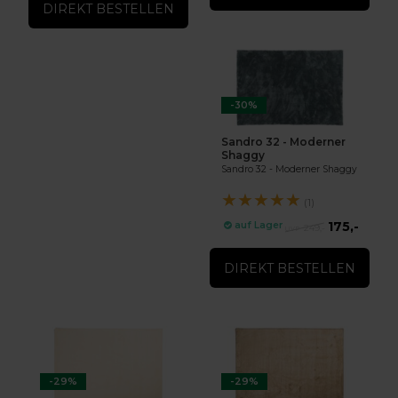
DIREKT BESTELLEN
-30%
Sandro 32 - Moderner
Shaggy
Sandro 32 - Moderner Shaggy
★
★
★
★
★
(1)
175,-
auf Lager
249,-
DIREKT BESTELLEN
-29%
-29%