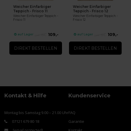
Weicher Einfarbiger
Weicher Einfarbiger
Teppich - Frisco 11
Teppich - Frisco 12
Weicher Einfarbiger Teppich -
Weicher Einfarbiger Teppich -
Frisco 11
Frisco 12
109,-
109,-
auf Lager
auf Lager
154,-
154,-
DIREKT BESTELLEN
DIREKT BESTELLEN
Kontakt & Hilfe
Kundenservice
Montag bis Samstag 9.00 – 21.00 Uhr
FAQ
07121 679 80 18
Garantie
[email protected]
Kontakt