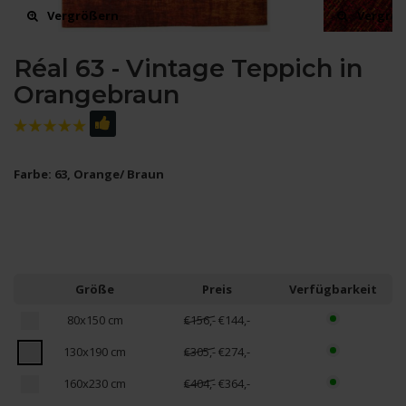
Vergrößern
Vergrö
Réal 63 - Vintage Teppich in
Orangebraun
Farbe: 63, Orange/ Braun
Größe
Preis
Verfügbarkeit
80x150 cm
€156,-
€144,-
130x190 cm
€305,-
€274,-
160x230 cm
€404,-
€364,-