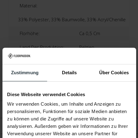
Material:
33% Polyester, 33% Baumwolle, 33% Acryl/Chenille
Florhöhe:
Ca 0,5 Cm
Land Der Produktion:
Belgien
Garantie:
Zustimmung
Details
Über Cookies
2 Jahre Herstellergarantie
Fußbodenheizung:
Geeignet
Diese Webseite verwendet Cookies
Wir verwenden Cookies, um Inhalte und Anzeigen zu
Bewertungen
personalisieren, Funktionen für soziale Medien anbieten
zu können und die Zugriffe auf unsere Website zu
analysieren. Außerdem geben wir Informationen zu Ihrer
Produkt
Verwendung unserer Website an unsere Partner für