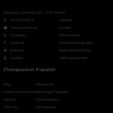
Montag bis Samstag 9.00 – 21.00 Uhr
FAQ
07121 679 80 18
Garantie
[email protected]
Kontakt
instagram
Retournieren
facebook
Versandbedingungen
pinterest
Widerrufsbelehrung
youtube
Zahlungsoptionen
Floorpassion
Populair
Blog
Fellteppiche
Gratis musterservice
Flauschiger Teppiche
Marken
Flickenteppiche
Über uns
Jute Teppiche