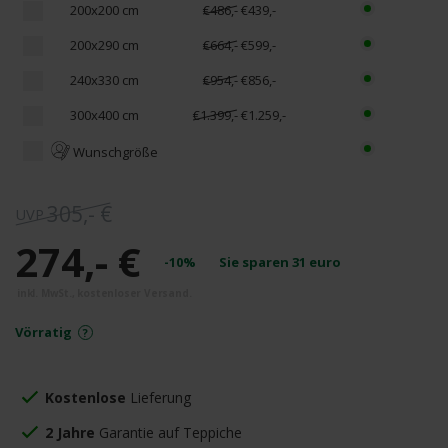
200x200 cm
€486,-
€439,-
200x290 cm
€664,-
€599,-
240x330 cm
€954,-
€856,-
300x400 cm
€1.399,-
€1.259,-
Wunschgröße
305,- €
274,- €
-10%
Sie sparen
31
euro
Vörratig
Kostenlose
Lieferung
2 Jahre
Garantie auf Teppiche