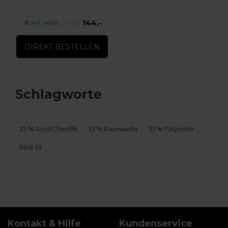
144,-
auf Lager
156,-
DIREKT BESTELLEN
Schlagworte
33 % Acryl/Chenille
33 % Baumwolle
33 % Polyester
Réal 63
Kontakt & Hilfe
Kundenservice