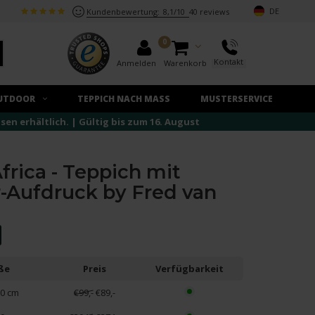
DE
Kundenbewertung:
8,1/10
40 reviews
0
Kontakt
Anmelden
Warenkorb
UTDOOR
TEPPICH NACH MASS
MUSTERSERVICE
n erhältlich. | Gültig bis zum 16. August
frica - Teppich mit
-Aufdruck by Fred van
ße
Preis
Verfügbarkeit
0 cm
€99,-
€89,-