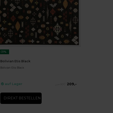
-31%
Bolivian Etis Black
Bolivian Etis Black
209,-
auf Lager
304,-
DIREKT BESTELLEN