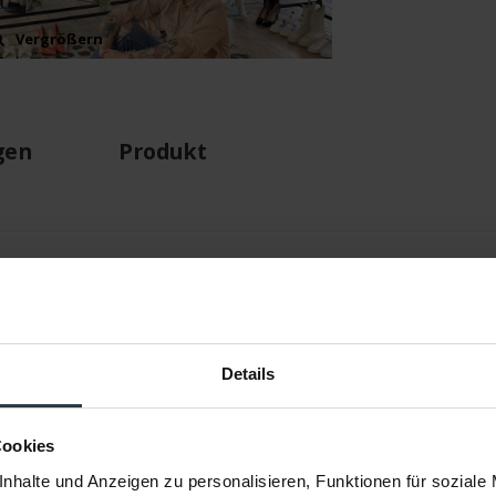
Vergrößern
Vergrößern
gen
Produkt
Out Of Africa
Details
Floorpassion X Fred Van Leer
Pantherdruck In Beige/Braun
Cookies
33% Polyester, 33% Baumwolle, 33% Acryl/Chenille
nhalte und Anzeigen zu personalisieren, Funktionen für soziale