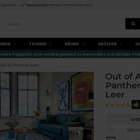
e Garantie
Kostenloser
Versand und Rückversand
ARBEN
TECHNIK
RÄUME
GRÖSSEN
O
nsere Teppiche sind vorübergehend zu besonders attraktiven Preise
ruck by Fred van Leer
Out of A
Panther
Leer
Grö
080x15