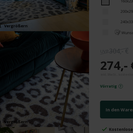
160x23
200x29
240x33
Vergrößern
Wunsc
304,- €
274,- 
Vörratig
In den War
Vergrößern
Kostenlos