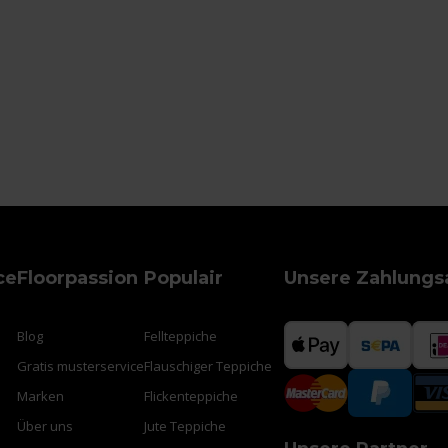
ce
Floorpassion
Populair
Unsere Zahlungs
Blog
Fellteppiche
Gratis musterservice
Flauschiger Teppiche
Marken
Flickenteppiche
Über uns
Jute Teppiche