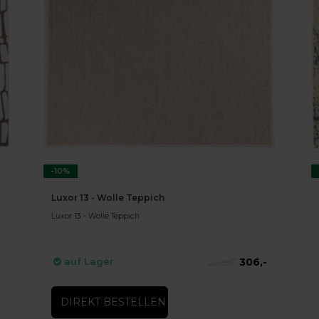
-10%
Luxor 13 - Wolle Teppich
Luxor 13 - Wolle Teppich
306,-
auf Lager
339,-
DIREKT BESTELLEN