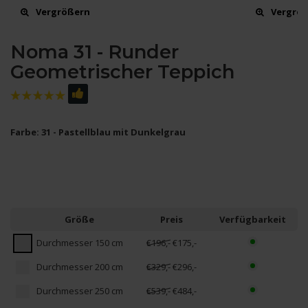
Vergrößern
Vergrö
Noma 31 - Runder
Geometrischer Teppich
Farbe: 31 - Pastellblau mit Dunkelgrau
Größe
Preis
Verfügbarkeit
Durchmesser 150 cm
€196,-
€175,-
Durchmesser 200 cm
€329,-
€296,-
Durchmesser 250 cm
€539,-
€484,-