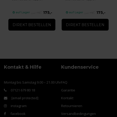
175,-
175,-
auf Lager
auf Lager
196,-
196,-
DIREKT BESTELLEN
DIREKT BESTELLEN
Kontakt & Hilfe
Kundenservice
Montag bis Samstag 9.00 – 21.00 Uhr
FAQ
07121 679 80 18
Garantie
[email protected]
Kontakt
instagram
Retournieren
facebook
Versandbedingungen