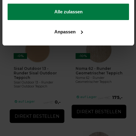
gesammelt haben.
Alle zulassen
Ergänzende Produkte
Anpassen
-0%
-10%
Sisal Outdoor 13 -
Noma 62 - Runder
Runder Sisal Outdoor
Geometrischer Teppich
Teppich
Noma 62 - Runder
Geometrischer Teppich
Sisal Outdoor 13 - Runder
Sisal Outdoor Teppich
175,-
auf Lager
196,-
0,-
auf Lager
0,-
DIREKT BESTELLEN
DIREKT BESTELLEN