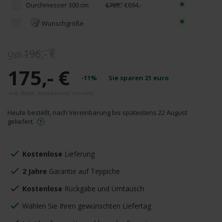
Durchmesser 300 cm
€769,-
€694,-
Wunschgröße
196,- €
175,- €
-11%
Sie sparen
21
euro
Heute bestellt, nach Vereinbarung bis spätestens 22 August
geliefert.
Kostenlose
Lieferung
2 Jahre
Garantie auf Teppiche
Kostenlose
Rückgabe und Umtausch
Wählen Sie Ihren gewünschten Liefertag