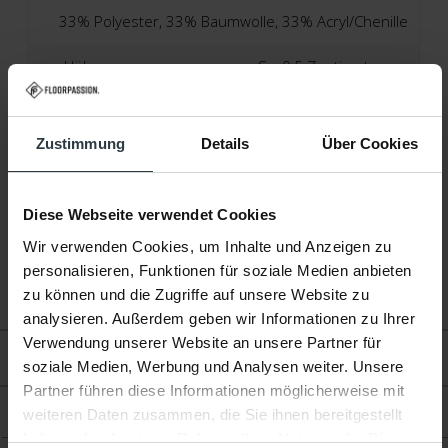
33% Polyester, 33% Baumwolle, 33% Acryl/Chenille
Höhe:
Ca. 0,5 Zentimeter
Patrone:
Geometrisch
Zustimmung
Details
Über Cookies
Produktionstechnik:
Jacquard Webtechnik
Produktionsland:
Belgien
Diese Webseite verwendet Cookies
Garantie:
2 Jahre
Wir verwenden Cookies, um Inhalte und Anzeigen zu
personalisieren, Funktionen für soziale Medien anbieten
Fußbodenheizung:
Geeignet
zu können und die Zugriffe auf unsere Website zu
analysieren. Außerdem geben wir Informationen zu Ihrer
Verwendung unserer Website an unsere Partner für
Bewertungen
soziale Medien, Werbung und Analysen weiter. Unsere
Partner führen diese Informationen möglicherweise mit
Produkt
weiteren Daten zusammen, die Sie ihnen bereitgestellt
haben oder die sie im Rahmen Ihrer Nutzung der Dienste