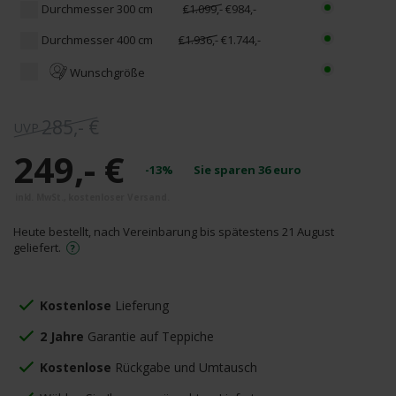
Durchmesser 300 cm
€1.099,-
€984,-
Durchmesser 400 cm
€1.936,-
€1.744,-
Wunschgröße
285,- €
249,- €
-13%
Sie sparen
36
euro
Heute bestellt, nach Vereinbarung bis spätestens 21 August
geliefert.
Kostenlose
Lieferung
2 Jahre
Garantie auf Teppiche
Kostenlose
Rückgabe und Umtausch