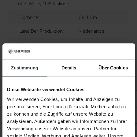
60% Wolle, 40% Viskose
Florhöhe:
Ca. 1 Cm
Land Der Produktion:
Niederlande
Garantie:
2 Jahre Herstellergarantie
Zustimmung
Details
Über Cookies
Fußbodenheizung:
Geeignet
Diese Webseite verwendet Cookies
Bewertungen
Wir verwenden Cookies, um Inhalte und Anzeigen zu
personalisieren, Funktionen für soziale Medien anbieten
zu können und die Zugriffe auf unsere Website zu
Produkt
analysieren. Außerdem geben wir Informationen zu Ihrer
Verwendung unserer Website an unsere Partner für
soziale Medien, Werbung und Analysen weiter. Unsere