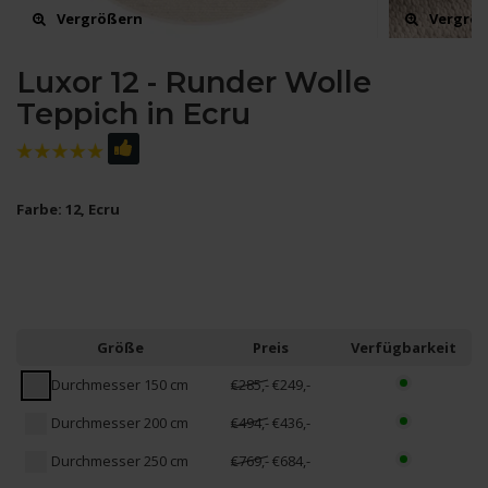
Vergrößern
Vergrö
Luxor 12 - Runder Wolle
Teppich in Ecru
Farbe: 12, Ecru
Größe
Preis
Verfügbarkeit
Durchmesser 150 cm
€285,-
€249,-
Durchmesser 200 cm
€494,-
€436,-
Durchmesser 250 cm
€769,-
€684,-