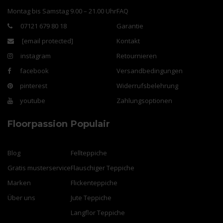
Montag bis Samstag 9.00 – 21.00 Uhr
FAQ
07121 679 80 18
Garantie
[email protected]
Kontakt
instagram
Retournieren
facebook
Versandbedingungen
pinterest
Widerrufsbelehrung
youtube
Zahlungsoptionen
Floorpassion
Populair
Blog
Fellteppiche
Gratis musterservice
Flauschiger Teppiche
Marken
Flickenteppiche
Über uns
Jute Teppiche
Langflor Teppiche