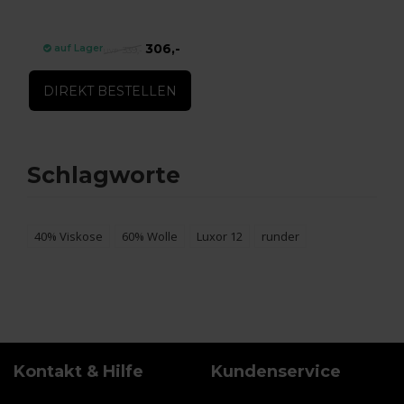
306,-
auf Lager
339,-
DIREKT BESTELLEN
Schlagworte
40% Viskose
60% Wolle
Luxor 12
runder
Kontakt & Hilfe
Kundenservice