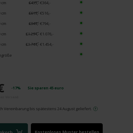
0 cm
€435,-
€364,-
0 cm
€619,-
€516,-
0 cm
€949,-
€794,-
0 cm
€1.294,-
€1.076,-
0 cm
€1.744,-
€1.454,-
hgröße
€
-17%
Sie sparen
45
euro
ch Vereinbarung bis spätestens 24 August geliefert.
enkorb
Kostenloses Muster bestellen