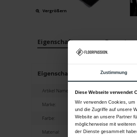
Vergrößern
Eigenschaften
Bewertun
Zustimmung
Eigenschaften
Artikel Name:
Diese Webseite verwendet 
Wir verwenden Cookies, um I
Marke:
und die Zugriffe auf unsere 
Website an unsere Partner fü
Farbe:
möglicherweise mit weiteren
Material:
der Dienste gesammelt habe