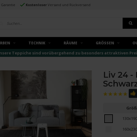
e Garantie
Kostenloser
Versand und Rückversand
ARBEN
TECHNIK
RÄUME
GRÖSSEN
O
nsere Teppiche sind vorübergehend zu besonders attraktiven Preise
Liv 24 -
Schwar
Größ
130x19
160x23