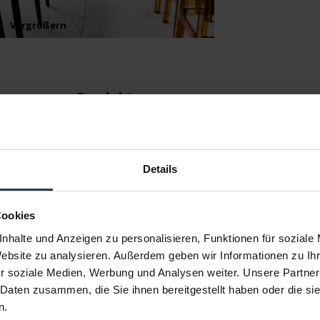
Vergrößern
Vergrößern
gen
Produkt
Details
Liv 24
Cookies
nhalte und Anzeigen zu personalisieren, Funktionen für soziale
Floorpassion
Website zu analysieren. Außerdem geben wir Informationen zu I
r soziale Medien, Werbung und Analysen weiter. Unsere Partner
24, Schwarz
 Daten zusammen, die Sie ihnen bereitgestellt haben oder die s
100% Polyester
n.