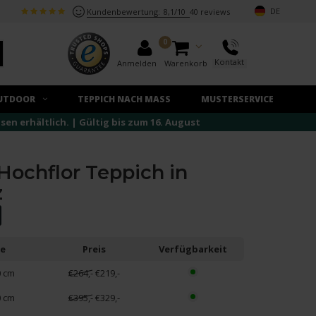
DE
Kundenbewertung:
8,1/10
40 reviews
0
Kontakt
Anmelden
Warenkorb
UTDOOR
TEPPICH NACH MASS
MUSTERSERVICE
n erhältlich. | Gültig bis zum 16. August
 Hochflor Teppich in
z
e
Preis
Verfügbarkeit
0 cm
€264,-
€219,-
0 cm
€395,-
€329,-