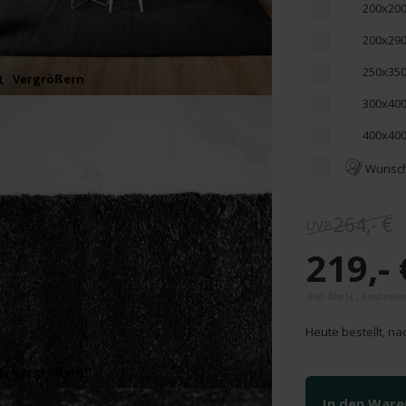
200x20
200x29
250x35
Vergrößern
300x40
400x40
Wunsc
264,- €
219,- 
Heute bestellt, na
Vergrößern
In den War