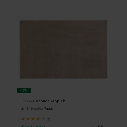
-17%
Liv 15 - Hochflor Teppich
Liv 15 - Hochflor Teppich
★
★
★
★
★
(1)
219,-
auf Lager