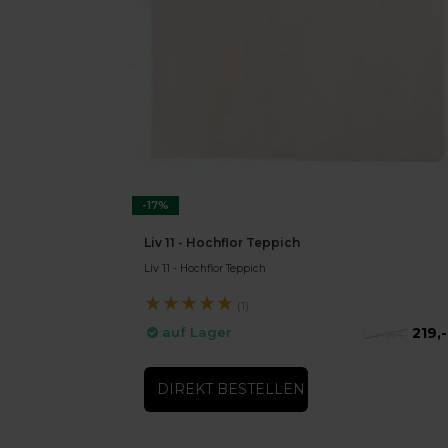
-17%
Liv 11 - Hochflor Teppich
Liv 11 - Hochflor Teppich
★
★
★
★
★
(1)
219,-
auf Lager
264,-
DIREKT BESTELLEN