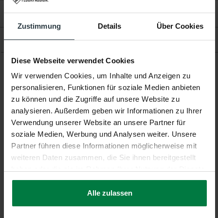
Bewertungen
Zustimmung
Details
Über Cookies
Produkt
Diese Webseite verwendet Cookies
Wir verwenden Cookies, um Inhalte und Anzeigen zu
Ergänzende Produkte
personalisieren, Funktionen für soziale Medien anbieten
zu können und die Zugriffe auf unsere Website zu
analysieren. Außerdem geben wir Informationen zu Ihrer
Verwendung unserer Website an unsere Partner für
soziale Medien, Werbung und Analysen weiter. Unsere
Partner führen diese Informationen möglicherweise mit
-37%
-28%
weiteren Daten zusammen, die Sie ihnen bereitgestellt
Barcelona 99 - Vintage
Enzo 65 - Vintage
haben oder die sie im Rahmen Ihrer Nutzung der Dienste
Teppich
Teppich
gesammelt haben.
Barcelona 99 - Vintage
Enzo 65 - Vintage Teppich
Teppich
Alle zulassen
229,-
164,-
auf Lager
auf Lager
364,-
229,-