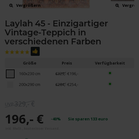
Vergrößern
Vergrö
Laylah 45 - Einzigartiger
Vintage-Teppich in
verschiedenen Farben
Größe
Preis
Verfügbarkeit
160x230 cm
€329,-
€196,-
200x290 cm
€284,-
€254,-
329,- €
196,- €
-40%
Sie sparen
133
euro