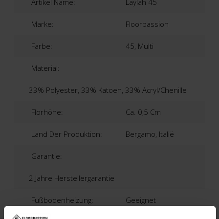
Artikel Name:
Laylah 45
Marke:
Floorpassion
Farbe:
45, Multi
Material:
33% Polyester, 33% Katoen, 33% Acryl/Chenille
Florhöhe:
Ca. 0,5 Cm
Land Der Produktion:
Bergamo, Italië
Garantie:
2 Jahre Herstellergarantie
Fußbodenheizung:
Geeignet