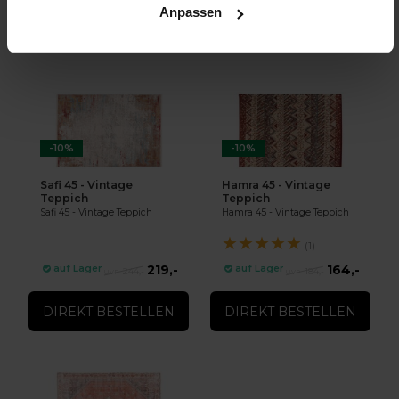
Anpassen
DIREKT BESTELLEN
DIREKT BESTELLEN
-10%
-10%
Safi 45 - Vintage
Hamra 45 - Vintage
Teppich
Teppich
Safi 45 - Vintage Teppich
Hamra 45 - Vintage Teppich
★
★
★
★
★
(1)
219,-
164,-
auf Lager
auf Lager
244,-
184,-
DIREKT BESTELLEN
DIREKT BESTELLEN