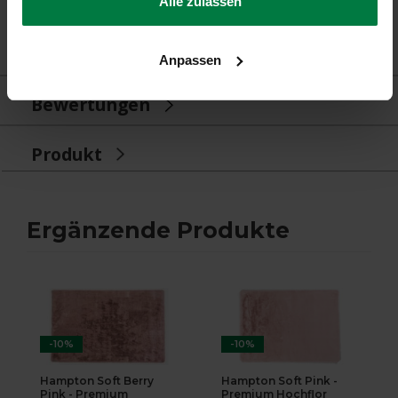
Alle zulassen
Anpassen
Bewertungen
Produkt
Ergänzende Produkte
-10%
-10%
Hampton Soft Berry
Hampton Soft Pink -
Pink - Premium
Premium Hochflor