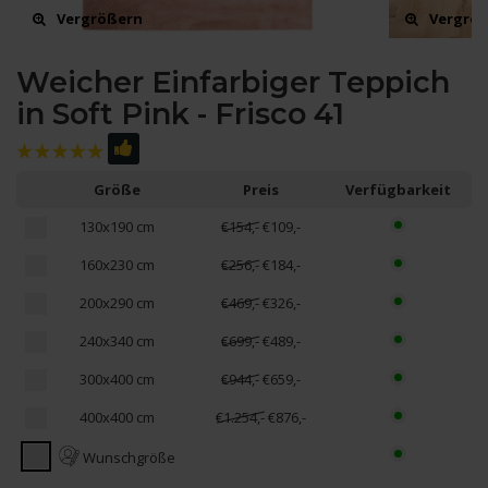
Vergrößern
Vergrö
Weicher Einfarbiger Teppich
in Soft Pink - Frisco 41
Größe
Preis
Verfügbarkeit
130x190 cm
€154,-
€109,-
160x230 cm
€256,-
€184,-
200x290 cm
€469,-
€326,-
240x340 cm
€699,-
€489,-
300x400 cm
€944,-
€659,-
400x400 cm
€1.254,-
€876,-
Wunschgröße