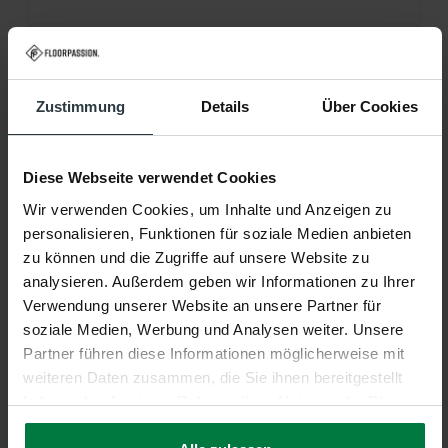
Produktname:
Frisco
Farbe:
41 - Soft Pink
Zustimmung
Details
Über Cookies
Form:
Rechteckig
Material:
100% Polyester
Diese Webseite verwendet Cookies
Wir verwenden Cookies, um Inhalte und Anzeigen zu
Florhöhe:
Ca. 1 Zentimeter
personalisieren, Funktionen für soziale Medien anbieten
zu können und die Zugriffe auf unsere Website zu
Produktionstechnik:
Tufting
analysieren. Außerdem geben wir Informationen zu Ihrer
Verwendung unserer Website an unsere Partner für
Produktionsland:
Niederlande
soziale Medien, Werbung und Analysen weiter. Unsere
Partner führen diese Informationen möglicherweise mit
Garantie:
2 Jahre
weiteren Daten zusammen, die Sie ihnen bereitgestellt
haben oder die sie im Rahmen Ihrer Nutzung der Dienste
Fußbodenheizung:
Geeignet
gesammelt haben.