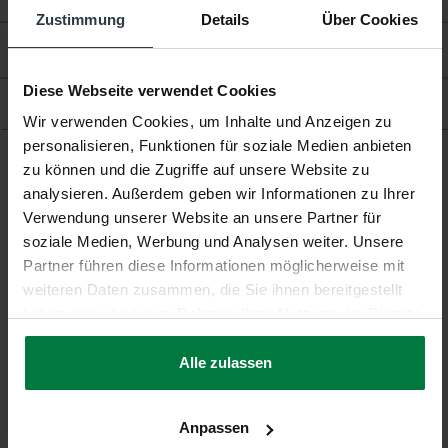
Zustimmung
Details
Über Cookies
Bewertungen
Diese Webseite verwendet Cookies
Produkt
Wir verwenden Cookies, um Inhalte und Anzeigen zu
personalisieren, Funktionen für soziale Medien anbieten
zu können und die Zugriffe auf unsere Website zu
Ergänzende Produkte
analysieren. Außerdem geben wir Informationen zu Ihrer
Verwendung unserer Website an unsere Partner für
soziale Medien, Werbung und Analysen weiter. Unsere
Partner führen diese Informationen möglicherweise mit
weiteren Daten zusammen, die Sie ihnen bereitgestellt
haben oder die sie im Rahmen Ihrer Nutzung der Dienste
-10%
-10%
gesammelt haben.
Alle zulassen
Vernon 15 - Hochflor
Vernon 18 - Hochflor
Teppich
Teppich
Vernon 15 - Hochflor Teppich
Vernon 18 - Hochflor Teppich
Anpassen
★
★
★
★
★
(1)