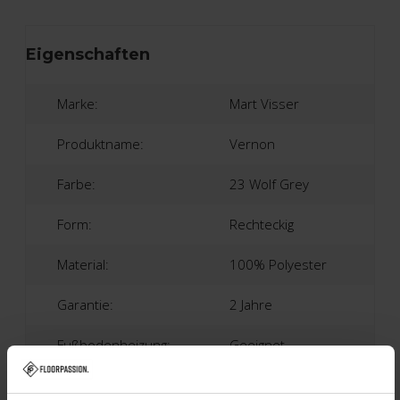
Eigenschaften
Marke:
Mart Visser
Produktname:
Vernon
Farbe:
23 Wolf Grey
Form:
Rechteckig
Material:
100% Polyester
Garantie:
2 Jahre
Fußbodenheizung:
Geeignet