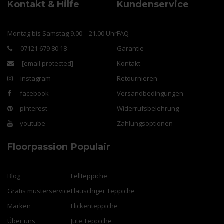
Kontakt & Hilfe
Kundenservice
Montag bis Samstag 9.00 – 21.00 Uhr
FAQ
07121 679 80 18
Garantie
[email protected]
Kontakt
instagram
Retournieren
facebook
Versandbedingungen
pinterest
Widerrufsbelehrung
youtube
Zahlungsoptionen
Floorpassion
Populair
Blog
Fellteppiche
Gratis musterservice
Flauschiger Teppiche
Marken
Flickenteppiche
Über uns
Jute Teppiche