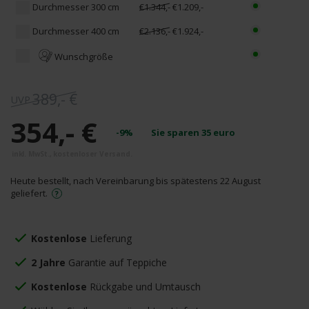
Durchmesser 300 cm
€1.344,-
€1.209,-
Durchmesser 400 cm
€2.136,-
€1.924,-
Wunschgröße
389,- €
354,- €
-9%
Sie sparen
35
euro
Heute bestellt, nach Vereinbarung bis spätestens 22 August
geliefert.
Kostenlose
Lieferung
2 Jahre
Garantie auf Teppiche
Kostenlose
Rückgabe und Umtausch