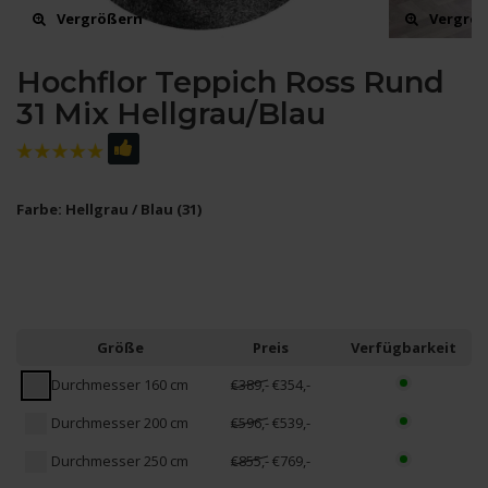
Vergrößern
Vergrö
Hochflor Teppich Ross Rund
31 Mix Hellgrau/Blau
Farbe: Hellgrau / Blau (31)
Größe
Preis
Verfügbarkeit
Durchmesser 160 cm
€389,-
€354,-
Durchmesser 200 cm
€596,-
€539,-
Durchmesser 250 cm
€855,-
€769,-