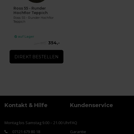
Ross 55 - Runder
Hochflor Teppich
Ross 55 - Runder Hochflor
Teppich
auf Lager
354,-
389,-
DIREKT BESTELLEN
Kontakt & Hilfe
Kundenservice
Montag bis Samstag 9.00 – 21.00 Uhr
FAQ
07121 679 80 18
Garantie