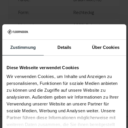
Form:
Rechteckig
Material:
100% Polyester
Florhöhe:
Ca. 5 Zentimeter
Zustimmung
Details
Über Cookies
Produktionstechnik:
Tufting Maschinell
Produktionsland:
Niederlande
Diese Webseite verwendet Cookies
Garantie:
2 Jahre
Wir verwenden Cookies, um Inhalte und Anzeigen zu
personalisieren, Funktionen für soziale Medien anbieten
Fußbodenheizung:
Geeignet
zu können und die Zugriffe auf unsere Website zu
analysieren. Außerdem geben wir Informationen zu Ihrer
Verwendung unserer Website an unsere Partner für
Bewertungen
soziale Medien, Werbung und Analysen weiter. Unsere
Partner führen diese Informationen möglicherweise mit
Produkt
weiteren Daten zusammen, die Sie ihnen bereitgestellt