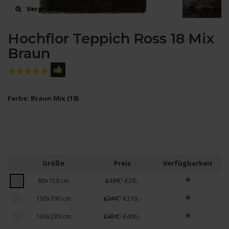
Vergrößern
Vergrö
Hochflor Teppich Ross 18 Mix
Braun
Farbe: Braun Mix (18)
Größe
Preis
Verfügbarkeit
80x150 cm
€134,-
€29,-
130x190 cm
€244,-
€219,-
160x230 cm
€454,-
€406,-