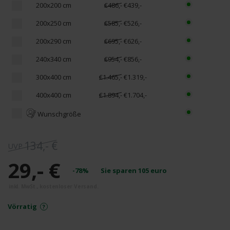
200x200 cm
€486,-
€439,-
200x250 cm
€585,-
€526,-
200x290 cm
€695,-
€626,-
240x340 cm
€954,-
€856,-
300x400 cm
€1.465,-
€1.319,-
400x400 cm
€1.894,-
€1.704,-
Wunschgröße
134,- €
29,- €
-78%
Sie sparen
105
euro
Vörratig