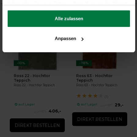
haben oder die sie im Rahmen Ihrer Nutzung der Dienste
gesammelt haben.
Alle zulassen
Ergänzende Produkte
Anpassen
-10%
-78%
Ross 22 - Hochflor
Ross 63 - Hochflor
Teppich
Teppich
Ross 22 - Hochflor Teppich
Ross 63 - Hochflor Teppich
★
★
★
★
★
(1)
29,-
auf Lager
auf Lager
134,-
406,-
454,-
DIREKT BESTELLEN
DIREKT BESTELLEN