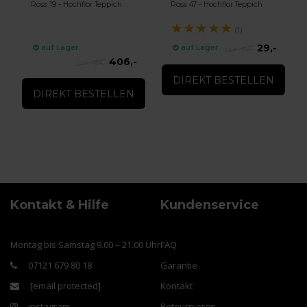
Ross 19 - Hochflor Teppich
Ross 47 - Hochflor Teppich
★
★
★
★
★
(1)
29,-
auf Lager
auf Lager
134,-
406,-
454,-
DIREKT BESTELLEN
DIREKT BESTELLEN
Kontakt & Hilfe
Kundenservice
Montag bis Samstag 9.00 – 21.00 Uhr
FAQ
07121 679 80 18
Garantie
[email protected]
Kontakt
instagram
Retournieren