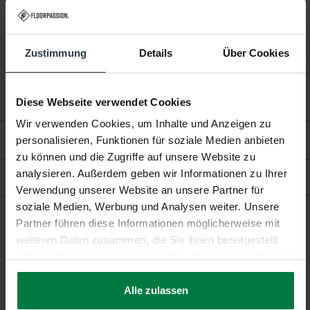
Garantie:
2 Jahre
Fußbodenheizung:
Geeignet
Zustimmung
Details
Über Cookies
Diese Webseite verwendet Cookies
Wir verwenden Cookies, um Inhalte und Anzeigen zu
personalisieren, Funktionen für soziale Medien anbieten
Bewertungen
zu können und die Zugriffe auf unsere Website zu
analysieren. Außerdem geben wir Informationen zu Ihrer
Produkt
Verwendung unserer Website an unsere Partner für
soziale Medien, Werbung und Analysen weiter. Unsere
Partner führen diese Informationen möglicherweise mit
Ergänzende Produkte
weiteren Daten zusammen, die Sie ihnen bereitgestellt
haben oder die sie im Rahmen Ihrer Nutzung der Dienste
gesammelt haben.
Alle zulassen