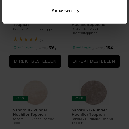
-51%
-25%
Anpassen
Destino 12 - Hochflor
Destino 12 - Runder
Teppich
Hochflorteppiche
Destino 12 - Hochflor Teppich
Destino 12 - Runder
Hochflorteppiche
★
★
★
★
★
(3)
76,-
154,-
auf Lager
auf Lager
154,-
206,-
DIREKT BESTELLEN
DIREKT BESTELLEN
-25%
-25%
Sandro 11 - Runder
Sandro 21 - Runder
Hochflor Teppich
Hochflor Teppich
Sandro 11 - Runder Hochflor
Sandro 21 - Runder Hochflor
Teppich
Teppich