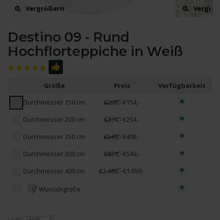
Vergrößern
Vergrö
Destino 09 - Rund
Hochflorteppiche in Weiß
Größe
Preis
Verfügbarkeit
Durchmesser 150 cm
€206,-
€154,-
Durchmesser 200 cm
€374,-
€254,-
Durchmesser 250 cm
€549,-
€406,-
Durchmesser 300 cm
€824,-
€549,-
Durchmesser 400 cm
€1.466,-
€1.099,-
Wunschgröße
206,- €