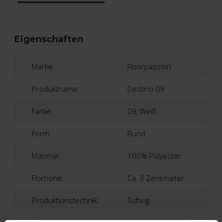
Eigenschaften
Marke:
Floorpassion
Produktname:
Destino 09
Farbe:
09, Weiß
Form:
Rund
Material:
100% Polyester
Florhöhe:
Ca. 3 Zentimeter
Produktionstechnik:
Tufting