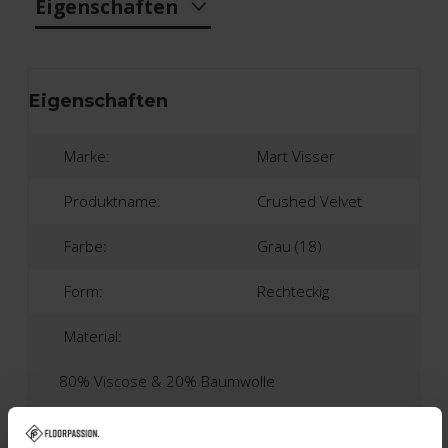
Eigenschaften
Eigenschaften
Marke:
Mart Visser
Produktname:
Crushed Velvet
Farbe:
Grau (18)
Form:
Rechteckig
Material:
80% Viscose & 20% Baumwolle
Garantie:
2 Jahre