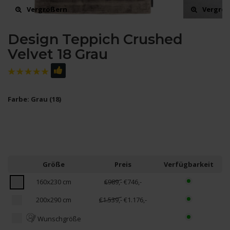
Vergrößern
Vergrö
Design Teppich Crushed
Velvet 18 Grau
Farbe: Grau (18)
Größe
Preis
Verfügbarkeit
160x230 cm
€989,-
€746,-
200x290 cm
€1.539,-
€1.176,-
Wunschgröße