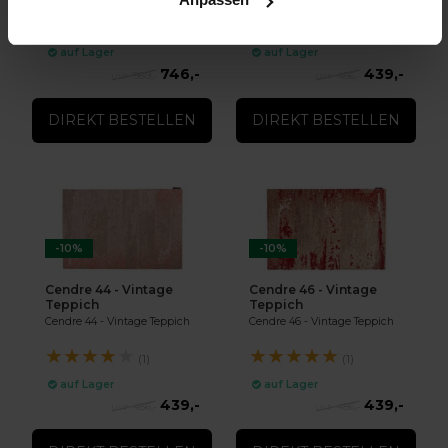
Teppich
★
★
★
★
★
★
★
★
★
★
(1)
(1)
auf Lager
auf Lager
746,-
439,-
989,-
486,-
DIREKT BESTELLEN
DIREKT BESTELLEN
-10%
-10%
Cendre 44 - Vintage
Cendre 46 - Vintage
Teppich
Teppich
Cendre 44 - Vintage Teppich
Cendre 46 - Vintage Teppich
★
★
★
★
★
★
★
★
★
★
(1)
(1)
auf Lager
auf Lager
439,-
439,-
486,-
486,-