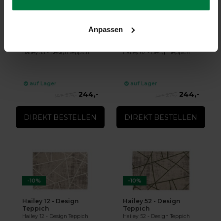
-10%
-10%
Anpassen
Hailey 33 - Design
Hailey 62 - Design
Teppich
Teppich
Hailey 33 - Design Teppich
Hailey 62 - Design Teppich
auf Lager
auf Lager
244,-
244,-
274,-
274,-
DIREKT BESTELLEN
DIREKT BESTELLEN
-10%
-10%
Hailey 12 - Design
Hailey 52 - Design
Teppich
Teppich
Hailey 12 - Design Teppich
Hailey 52 - Design Teppich