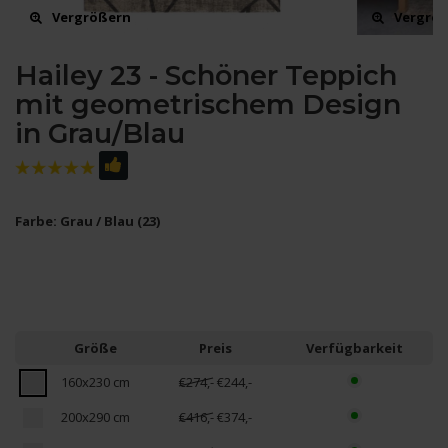
Vergrößern
Vergrö
Hailey 23 - Schöner Teppich
mit geometrischem Design
in Grau/Blau
Farbe: Grau / Blau (23)
Größe
Preis
Verfügbarkeit
160x230 cm
€274,-
€244,-
200x290 cm
€416,-
€374,-