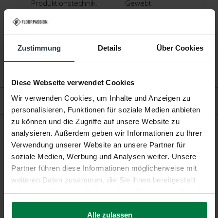
Produktionstechnik:
Gewebt
Produktionsland:
Niederlande
Garantie:
2 Jahre
Zustimmung
Details
Über Cookies
Fußbodenheizung:
Geeignet
Diese Webseite verwendet Cookies
Wir verwenden Cookies, um Inhalte und Anzeigen zu
Bewertungen
personalisieren, Funktionen für soziale Medien anbieten
zu können und die Zugriffe auf unsere Website zu
Produkt
analysieren. Außerdem geben wir Informationen zu Ihrer
Verwendung unserer Website an unsere Partner für
soziale Medien, Werbung und Analysen weiter. Unsere
Partner führen diese Informationen möglicherweise mit
Ergänzende Produkte
weiteren Daten zusammen, die Sie ihnen bereitgestellt
haben oder die sie im Rahmen Ihrer Nutzung der Dienste
gesammelt haben.
Alle zulassen