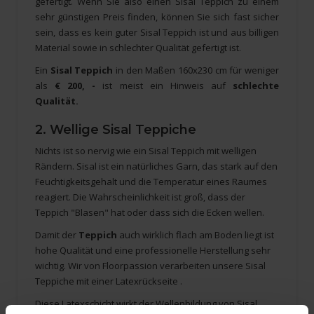
gefertigt. Wenn Sie also einen Sisal Teppich zu einem
sehr günstigen Preis finden, können Sie sich fast sicher
sein, dass es kein guter Sisal Teppich ist und aus billigen
Material sowie in schlechter Qualität gefertigt ist.
Ein
Sisal Teppich
in den Maßen 160x230 cm für weniger
als
€ 200, -
ist meist ein Hinweis auf
schlechte
Qualität.
2. Wellige Sisal Teppiche
Nichts ist so nervig wie ein Sisal Teppich mit welligen
Rändern. Sisal ist ein natürliches Garn, das stark auf den
Feuchtigkeitsgehalt und die Temperatur eines Raumes
reagiert. Die Wahrscheinlichkeit ist groß, dass der
Teppich "Blasen" hat oder dass sich die Ecken wellen.
Damit der
Teppich
auch wirklich flach am Boden liegt ist
hohe Qualität und eine professionelle Herstellung sehr
wichtig. Wir von Floorpassion verarbeiten unsere Sisal
Teppiche mit einer Latexrückseite .
Diese Latexschicht wirkt der Wellenbildung von Sisal