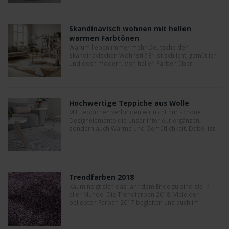
effiziente und sichere Wärme.
Skandinavisch wohnen mit hellen
warmen Farbtönen
Warum lieben immer mehr Deutsche den
skandinavischen Wohnstil? Er ist schlicht, gemütlich
und doch modern. Von hellen Farben über
natürliche Materialien bis hin zu ikonischen
Designklassikern. Entdecken Sie jetzt, wie Sie Ihr
Zuhause mit wenigen Handgriffen im
skandinavischen Stil einrichten können!
Hochwertige Teppiche aus Wolle
Mit Teppichen verbinden wir nicht nur schöne
Designelemente die unser Interieur ergänzen,
sondern auch Wärme und Gemütlichkeit. Dabei ist
natürlich auch die Wahl der Materialien sehr
entscheidend. Sehr beliebt ist hier bis heute
Schurwolle, da sie ein natürlicher und gleichzeitig
sehr robuster Rohstoff ist.
Trendfarben 2018
Kaum neigt sich das Jahr dem Ende zu sind sie in
aller Munde: Die Trendfarben 2018. Viele der
beliebten Farben 2017 begleiten uns auch im
kommenden Jahr. FloorPassion sagt Ihnen welche
Farbtrends Sie nicht verpassen sollten.