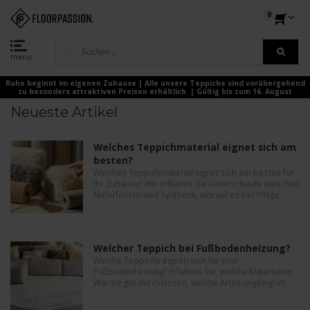
0
menu
Ruhe beginnt im eigenen Zuhause | Alle unsere Teppiche sind vorübergehend
zu besonders attraktiven Preisen erhältlich. | Gültig bis zum 16. August
Neueste Artikel
Welches Teppichmaterial eignet sich am
besten?
Welches Teppichmaterial eignet sich am besten für
Ihr Zuhause? Wir erklären die Unterschiede zwischen
Naturfasern und Synthetik, worauf es bei Pflege,
Haptik und Langlebigkeit ankommt und welches
Material zu welchem Raum passt.
Welcher Teppich bei Fußbodenheizung?
Welche Teppiche eignen sich für eine
Fußbodenheizung? Erfahren Sie, welche Materialien
Wärme gut durchlassen, welche Arten ungeeignet
sind und warum vor allem der
Wärmedurchlasswiderstand entscheidend ist für