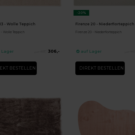
-20%
13 - Wolle Teppich
Firenze 20 - Niederflorteppich
 - Wolle Teppich
Firenze 20 - Niederflorteppich
306,-
 Lager
auf Lager
339,-
149
EKT BESTELLEN
DIREKT BESTELLEN