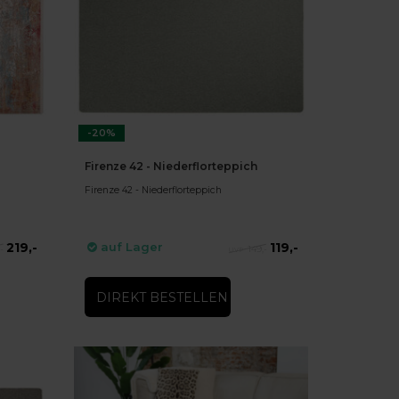
-20%
Firenze 42 - Niederflorteppich
Firenze 42 - Niederflorteppich
219,-
119,-
auf Lager
-
149,-
DIREKT BESTELLEN