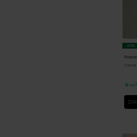
-20%
Firenz
Firenze 
auf
DIR