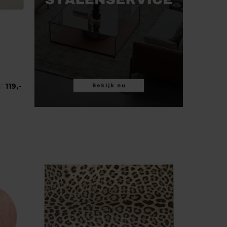
119,-
,-