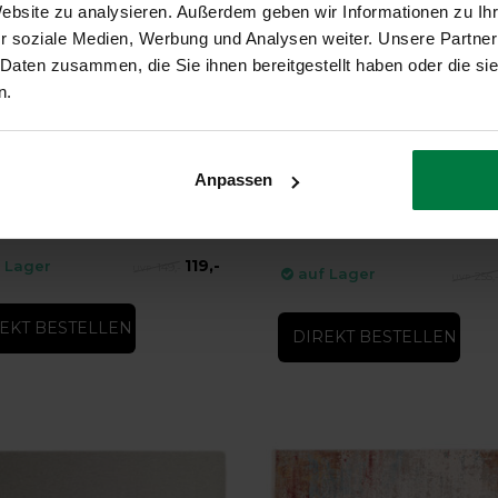
Website zu analysieren. Außerdem geben wir Informationen zu I
r soziale Medien, Werbung und Analysen weiter. Unsere Partner
 Daten zusammen, die Sie ihnen bereitgestellt haben oder die s
n.
-10%
e 32 - Niederflorteppich
Einfarbiger Teppich in organi
Anpassen
Form - Lunar 33
32 - Niederflorteppich
Einfarbiger Teppich in organischer Fo
Lunar 33
119,-
 Lager
149,-
auf Lager
255,
EKT BESTELLEN
DIREKT BESTELLEN