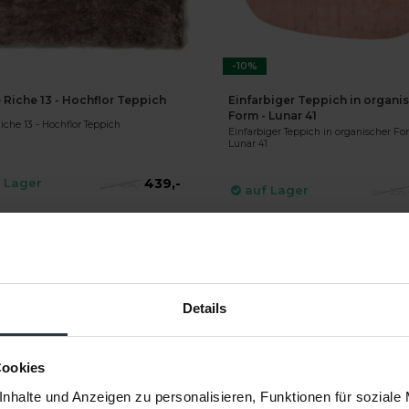
-10%
 Riche 13 - Hochflor Teppich
Einfarbiger Teppich in organi
Form - Lunar 41
iche 13 - Hochflor Teppich
Einfarbiger Teppich in organischer Fo
Lunar 41
439,-
 Lager
494,-
auf Lager
255,
EKT BESTELLEN
DIREKT BESTELLEN
Details
Cookies
nhalte und Anzeigen zu personalisieren, Funktionen für soziale