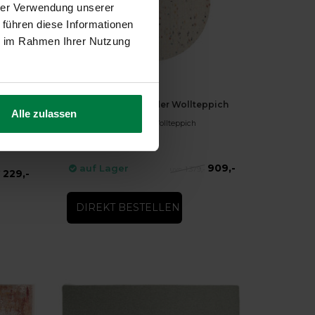
hrer Verwendung unserer
 führen diese Informationen
ie im Rahmen Ihrer Nutzung
-34%
scher
Beach Life 99 - Runder Wollteppich
Alle zulassen
Beach Life 99 - Runder Wollteppich
rm -
909,-
auf Lager
1.379,-
229,-
-
DIREKT BESTELLEN