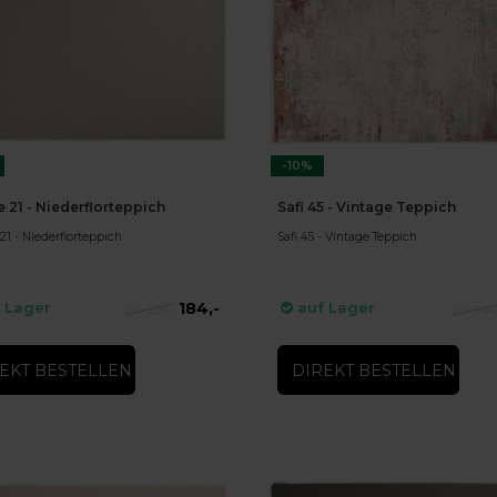
-10%
e 21 - Niederflorteppich
Safi 45 - Vintage Teppich
21 - Niederflorteppich
Safi 45 - Vintage Teppich
184,-
 Lager
auf Lager
226,-
244,
EKT BESTELLEN
DIREKT BESTELLEN