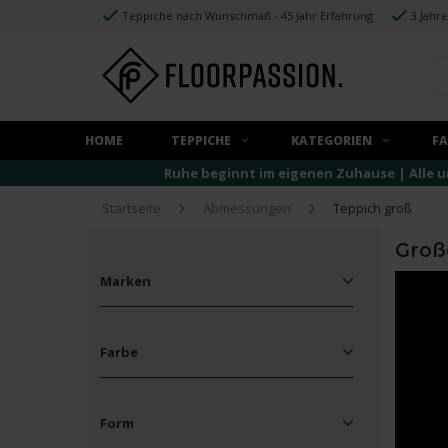
Teppiche nach Wunschmaß - 45 Jahr Erfahrung
3 Jahr
HOME
TEPPICHE
KATEGORIEN
F
Ruhe beginnt im eigenen Zuhause | Alle u
Startseite
Abmessungen
Teppich groß
Groß
Marken
Alle Marken
Floorpassion
Farbe
Frans Molenaar
Fred van Leer
Beige
(29)
Mart Visser
Blau
(9)
Form
Braun
(28)