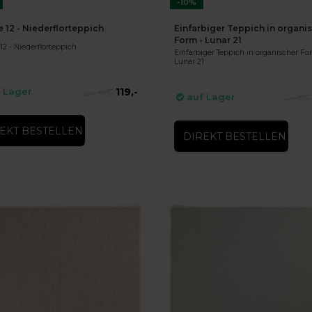
-10%
e 12 - Niederflorteppich
Einfarbiger Teppich in organi
Form - Lunar 21
12 - Niederflorteppich
Einfarbiger Teppich in organischer Fo
Lunar 21
119,-
 Lager
149,-
auf Lager
255,
EKT BESTELLEN
DIREKT BESTELLEN