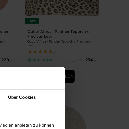
-10%
scher
Out of Africa - Panther Teppich x
Fred van Leer
rm -
Out of Africa - Panther Teppich x Fred van
Leer
★
★
★
★
★
(1)
229,-
274,-
auf Lager
-
304,-
DIREKT BESTELLEN
Über Cookies
 Medien anbieten zu können