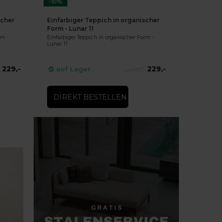
-10%
scher
Einfarbiger Teppich in organischer
Form - Lunar 11
rm -
Einfarbiger Teppich in organischer Form -
Lunar 11
229,-
229,-
auf Lager
-
255,-
DIREKT BESTELLEN