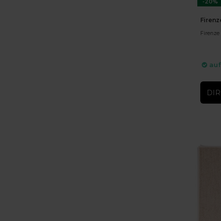
-20%
Firenz
Firenze 
auf
DIR